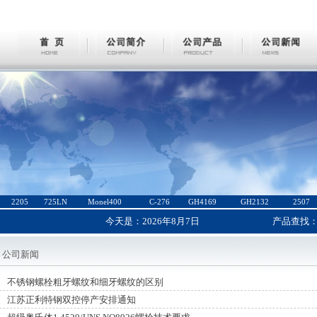
2205
725LN
Monel400
C-276
GH4169
GH2132
2507
今天是：
2026年8月7日
产品查找
公司新闻
不锈钢螺栓粗牙螺纹和细牙螺纹的区别
江苏正利特钢双控停产安排通知