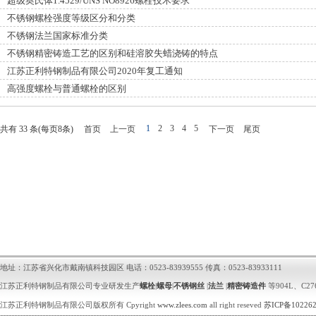
超级奥氏体1.4529/UNS NO8926螺栓技术要求
不锈钢螺栓强度等级区分和分类
不锈钢法兰国家标准分类
不锈钢精密铸造工艺的区别和硅溶胶失蜡浇铸的特点
江苏正利特钢制品有限公司2020年复工通知
高强度螺栓与普通螺栓的区别
1
2
3
4
5
共有
33
条(每页
8
条)
首页
上一页
下一页
尾页
地址：江苏省兴化市戴南镇科技园区 电话：0523-83939555 传真：0523-83933111
江苏正利特钢制品有限公司专业研发生产
螺栓
|
螺母
|
不锈钢丝
|
法兰
|
精密铸造件
等904L、C
江苏正利特钢制品有限公司版权所有 Cpyright
www.zlees.com
all right reseved
苏ICP备10226